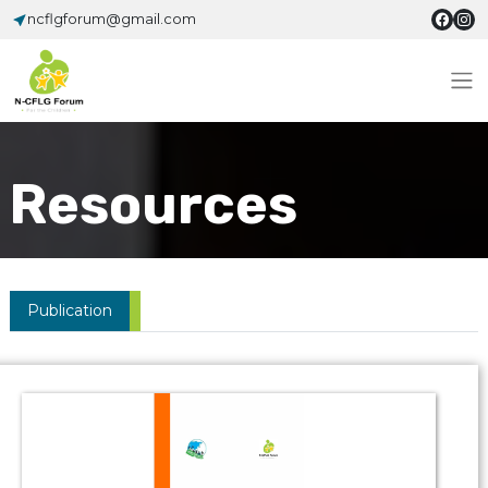
ncflgforum@gmail.com
Resources
Publication