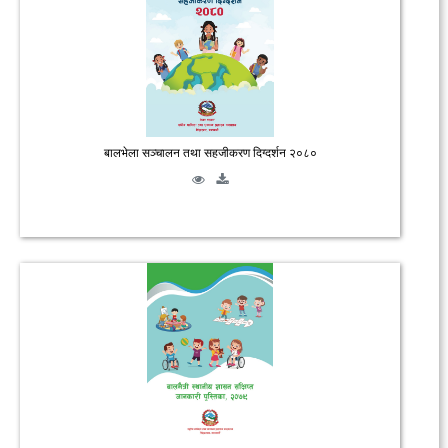
बालभेला सञ्चालन तथा सहजीकरण दिग्दर्शन २०८०