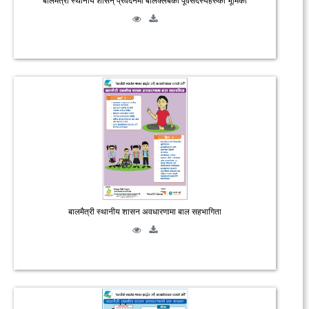
बालमैत्री स्थानीय शासन् प्रवर्दनमा बालक्लबका पूर्वसदस्यहरुको भूमिका
बालमैत्री स्थानीय शासन अवधारणामा बाल सहभागिता