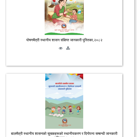
पोषणमैत्री स्थानीय शासन संक्षिप्त जानकारी पुस्तिका,२०८२
बालमैत्री स्थानीय शासनको सूचकहरूको स्थानीयकरण र दिगोपना सम्बन्धी जानकारी